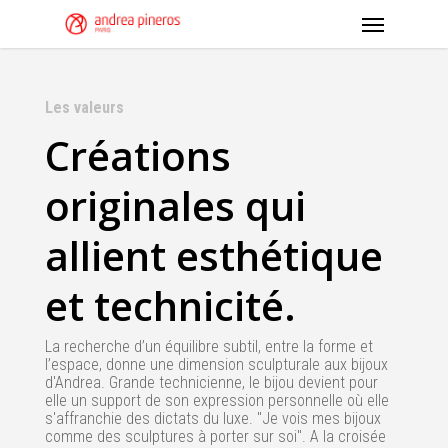
Les valeurs
Créations
originales qui
allient esthétique
et technicité.
La recherche d’un équilibre subtil, entre la forme et
l’espace, donne une dimension sculpturale aux bijoux
d'Andrea. Grande technicienne, le bijou devient pour
elle un support de son expression personnelle où elle
s'affranchie des dictats du luxe. "Je vois mes bijoux
comme des sculptures à porter sur soi". A la croisée