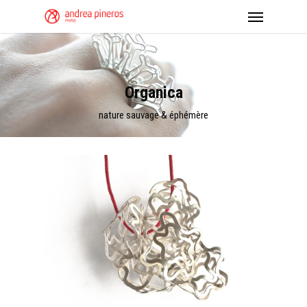
Organica
nature sauvage & éphémère