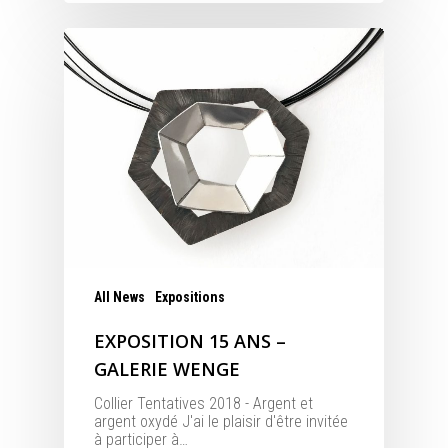
All News
Expositions
EXPOSITION 15 ANS –
GALERIE WENGE
Collier Tentatives 2018 - Argent et
argent oxydé J'ai le plaisir d'être invitée
à participer à…